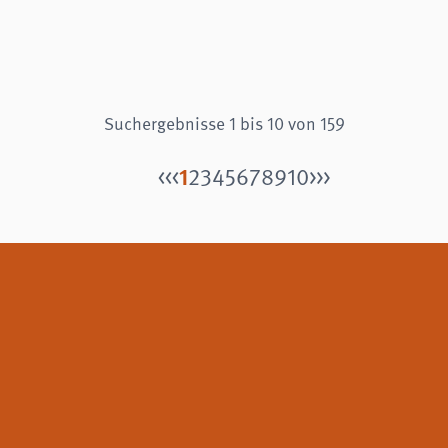
Suchergebnisse 1 bis 10 von 159
1
<<
<
2
3
4
5
6
7
8
9
10
>
>>