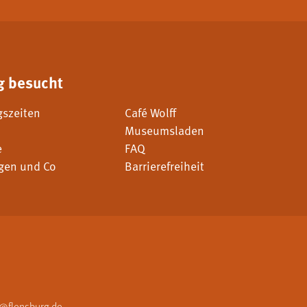
g besucht
gszeiten
Café Wolff
Museumsladen
e
FAQ
gen und Co
Barrierefreiheit
flensburg.de