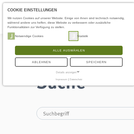
COOKIE EINSTELLUNGEN
Wir nutzen Cookies auf unserer Website. Einige von ihnen sind technisch notwendig,
während andere uns helfen, diese Website zu verbessern oder zusätzliche
Funktionalitäten zur Verfügung zu stellen.
Notwendige Cookies
Statistik
ALLE AUSWÄHLEN
ABLEHNEN
SPEICHERN
Suche
Details anzeigen
Impressum
|
Datenschutz
NOTWENDIGE COOKIES
Notwendige Cookies ermöglichen grundlegende Funktionen und sind für die
einwandfreie Funktion der Website erforderlich.
Frontend User
Name:
fe_typo3_user
Anbieter:
museumsberg.de