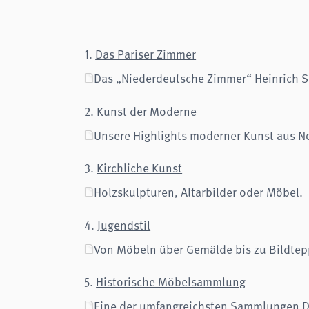
Zweck:
Login
Cookie Laufzeit:
Session
1.
Das Pariser Zimmer
Einverständnis-Cookie
Das „Niederdeutsche Zimmer“ Heinrich 
Name:
cookie_consent
Zweck:
Dieser Cookie speichert die ausgewählten Einverständnis-
2.
Kunst der Moderne
Optionen des Benutzers
Unsere Highlights moderner Kunst aus N
Cookie Laufzeit:
1 Jahr
3.
Kirchliche Kunst
STATISTIK
Statistik Cookies erfassen Informationen anonym. Diese Informationen helfen uns
Holzskulpturen, Altarbilder oder Möbel.
zu verstehen, wie unsere Besucher unsere Website nutzen.
analytics
4.
Jugendstil
Anbieter:
Matomo
Von Möbeln über Gemälde bis zu Bildtep
5.
Historische Möbelsammlung
Eine der umfangreichsten Sammlungen D