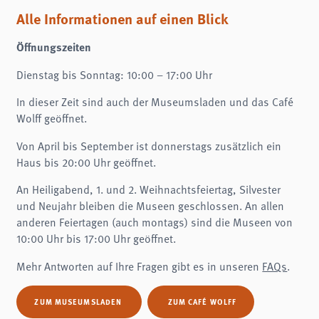
Name:
fe_typo3_user
Alle Informationen auf einen Blick
Anbieter:
Öffnungszeiten
museumsberg.de
Zweck:
Dienstag bis Sonntag: 10:00 – 17:00 Uhr
Login
In dieser Zeit sind auch der Museumsladen und das Café
Cookie Laufzeit:
Session
Wolff geöffnet.
Einverständnis-Cookie
Von April bis September ist donnerstags zusätzlich ein
Haus bis 20:00 Uhr geöffnet.
Name:
cookie_consent
An Heiligabend, 1. und 2. Weihnachtsfeiertag, Silvester
Zweck:
und Neujahr bleiben die Museen geschlossen. An allen
Dieser Cookie speichert die ausgewählten Einverständnis-Optionen des Benutzers
anderen Feiertagen (auch montags) sind die Museen von
Cookie Laufzeit:
10:00 Uhr bis 17:00 Uhr geöffnet.
1 Jahr
Mehr Antworten auf Ihre Fragen gibt es in unseren
FAQs
.
STATISTIK
Statistik Cookies erfassen Informationen anonym. Diese Informationen helfen uns
ZUM MUSEUMSLADEN
ZUM CAFÉ WOLFF
zu verstehen, wie unsere Besucher unsere Website nutzen.