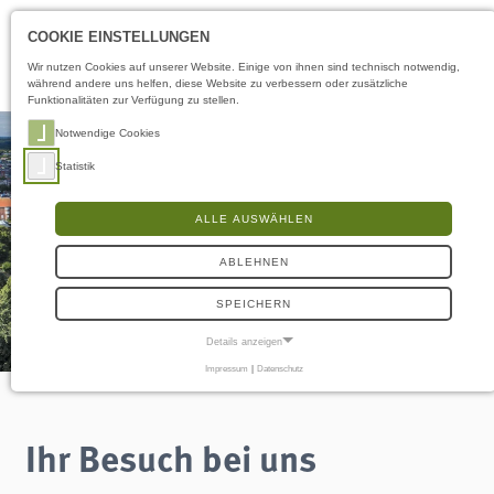
Öffnungszeiten
DE
COOKIE EINSTELLUNGEN
Wir nutzen Cookies auf unserer Website. Einige von ihnen sind technisch notwendig,
während andere uns helfen, diese Website zu verbessern oder zusätzliche
Funktionalitäten zur Verfügung zu stellen.
Notwendige Cookies
Statistik
ALLE AUSWÄHLEN
ABLEHNEN
SPEICHERN
Details anzeigen
Impressum
|
Datenschutz
NOTWENDIGE COOKIES
Notwendige Cookies ermöglichen grundlegende Funktionen und sind für die
einwandfreie Funktion der Website erforderlich.
Ihr Besuch bei uns
Frontend User