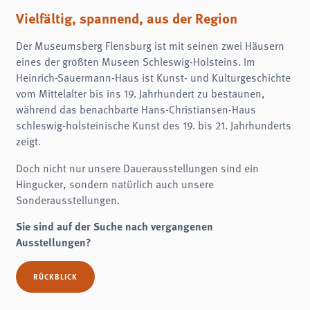
Name:
fe_typo3_user
Vielfältig, spannend, aus der Region
Anbieter:
Der Museumsberg Flensburg ist mit seinen zwei Häusern
museumsberg.de
eines der größten Museen Schleswig-Holsteins. Im
Zweck:
Heinrich-Sauermann-Haus ist Kunst- und Kulturgeschichte
Login
vom Mittelalter bis ins 19. Jahrhundert zu bestaunen,
Cookie Laufzeit:
während das benachbarte Hans-Christiansen-Haus
Session
schleswig-holsteinische Kunst des 19. bis 21. Jahrhunderts
Einverständnis-Cookie
zeigt.
Name:
Doch nicht nur unsere Dauerausstellungen sind ein
cookie_consent
Hingucker, sondern natürlich auch unsere
Zweck:
Sonderausstellungen.
Dieser Cookie speichert die ausgewählten Einverständnis-Optionen des Benutzers
Sie sind auf der Suche nach vergangenen
Cookie Laufzeit:
1 Jahr
Ausstellungen?
STATISTIK
RÜCKBLICK
Statistik Cookies erfassen Informationen anonym. Diese Informationen helfen uns
zu verstehen, wie unsere Besucher unsere Website nutzen.