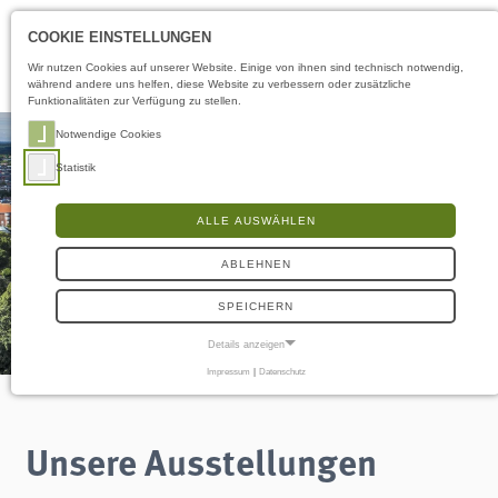
Öffnungszeiten
DE
COOKIE EINSTELLUNGEN
Wir nutzen Cookies auf unserer Website. Einige von ihnen sind technisch notwendig,
während andere uns helfen, diese Website zu verbessern oder zusätzliche
Funktionalitäten zur Verfügung zu stellen.
Notwendige Cookies
Statistik
ALLE AUSWÄHLEN
ABLEHNEN
SPEICHERN
Details anzeigen
Impressum
|
Datenschutz
NOTWENDIGE COOKIES
Notwendige Cookies ermöglichen grundlegende Funktionen und sind für die
einwandfreie Funktion der Website erforderlich.
Unsere Ausstellungen
Frontend User