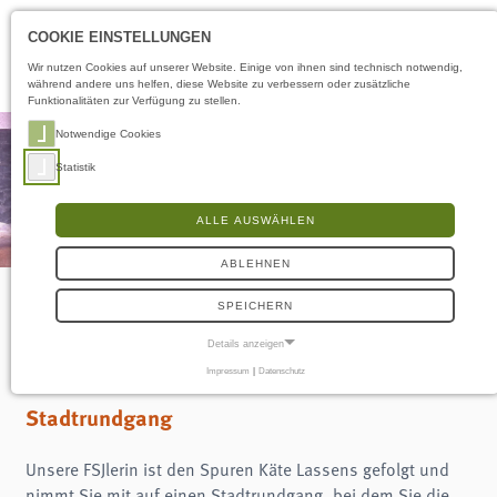
Öffnungszeiten
DE
COOKIE EINSTELLUNGEN
Wir nutzen Cookies auf unserer Website. Einige von ihnen sind technisch notwendig,
während andere uns helfen, diese Website zu verbessern oder zusätzliche
Funktionalitäten zur Verfügung zu stellen.
Notwendige Cookies
Statistik
ALLE AUSWÄHLEN
ABLEHNEN
SPEICHERN
Käte Lassen in Flensburg
Details anzeigen
Impressum
|
Datenschutz
NOTWENDIGE COOKIES
Notwendige Cookies ermöglichen grundlegende Funktionen und sind für die
Stadtrundgang
einwandfreie Funktion der Website erforderlich.
Frontend User
Unsere FSJlerin ist den Spuren Käte Lassens gefolgt und
nimmt Sie mit auf einen Stadtrundgang, bei dem Sie die