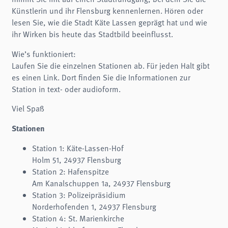
Name:
Künstlerin und ihr Flensburg kennenlernen. Hören oder
fe_typo3_user
lesen Sie, wie die Stadt Käte Lassen geprägt hat und wie
Anbieter:
ihr Wirken bis heute das Stadtbild beeinflusst.
museumsberg.de
Zweck:
Wie’s funktioniert:
Login
Laufen Sie die einzelnen Stationen ab. Für jeden Halt gibt
Cookie Laufzeit:
es einen Link. Dort finden Sie die Informationen zur
Session
Station in text- oder audioform.
Einverständnis-Cookie
Viel Spaß
Name:
Stationen
cookie_consent
Zweck:
Station 1: Käte-Lassen-Hof
Dieser Cookie speichert die ausgewählten Einverständnis-Optionen des Benutzers
Holm 51, 24937 Flensburg
Cookie Laufzeit:
Station 2: Hafenspitze
1 Jahr
Am Kanalschuppen 1a, 24937 Flensburg
Station 3: Polizeipräsidium
STATISTIK
Norderhofenden 1, 24937 Flensburg
Statistik Cookies erfassen Informationen anonym. Diese Informationen helfen uns
Station 4: St. Marienkirche
zu verstehen, wie unsere Besucher unsere Website nutzen.