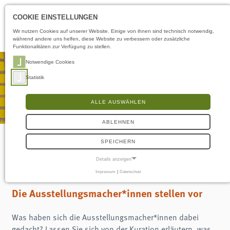
Öffnungszeiten
DE
COOKIE EINSTELLUNGEN
Wir nutzen Cookies auf unserer Website. Einige von ihnen sind technisch notwendig,
während andere uns helfen, diese Website zu verbessern oder zusätzliche
Funktionalitäten zur Verfügung zu stellen.
Notwendige Cookies
Statistik
ALLE AUSWÄHLEN
ABLEHNEN
SPEICHERN
Führung mit der Kuration
Details anzeigen
Impressum
|
Datenschutz
NOTWENDIGE COOKIES
Notwendige Cookies ermöglichen grundlegende Funktionen und sind für die
Die Ausstellungsmacher*innen stellen vor
einwandfreie Funktion der Website erforderlich.
Frontend User
Was haben sich die Ausstellungsmacher*innen dabei
gedacht? Lassen Sie sich von der Kuration erläutern, was