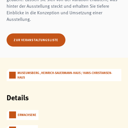
Name:
hinter der Ausstellung steckt und erhalten Sie tiefere
fe_typo3_user
Einblicke in die Konzeption und Umsetzung einer
Anbieter:
Ausstellung.
museumsberg.de
Zweck:
Login
ZUR VERANSTALTUNGSLISTE
Cookie Laufzeit:
Session
Einverständnis-Cookie
Name:
cookie_consent
MUSEUMSBERG , HEINRICH-SAUERMANN-HAUS / HANS-CHRISTIANSEN-
HAUS
Zweck:
Dieser Cookie speichert die ausgewählten Einverständnis-Optionen des Benutzers
Cookie Laufzeit:
Details
1 Jahr
STATISTIK
ERWACHSENE
Statistik Cookies erfassen Informationen anonym. Diese Informationen helfen uns
zu verstehen, wie unsere Besucher unsere Website nutzen.