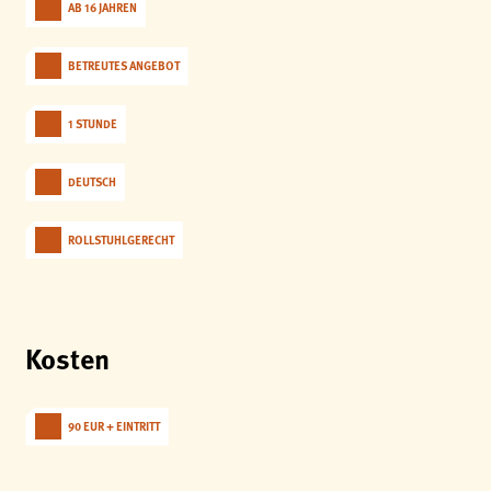
AB 16 JAHREN
analytics
Anbieter:
BETREUTES ANGEBOT
Matomo
1 STUNDE
DEUTSCH
ROLLSTUHLGERECHT
Kosten
90 EUR + EINTRITT