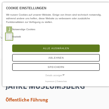
Öffnungszeiten
DE
COOKIE EINSTELLUNGEN
Wir nutzen Cookies auf unserer Website. Einige von ihnen sind technisch notwendig,
während andere uns helfen, diese Website zu verbessern oder zusätzliche
Funktionalitäten zur Verfügung zu stellen.
Notwendige Cookies
Statistik
ALLE AUSWÄHLEN
ABLEHNEN
SPEICHERN
Kuratorinnenführung: 150
Details anzeigen
JAHRE MUSEUMSBERG
Impressum
|
Datenschutz
NOTWENDIGE COOKIES
Notwendige Cookies ermöglichen grundlegende Funktionen und sind für die
einwandfreie Funktion der Website erforderlich.
Öffentliche Führung
Frontend User