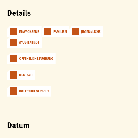
analytics
Details
Anbieter:
Matomo
ERWACHSENE
FAMILIEN
JUGENDLICHE
STUDIERENDE
ÖFFENTLICHE FÜHRUNG
DEUTSCH
ROLLSTUHLGERECHT
Datum