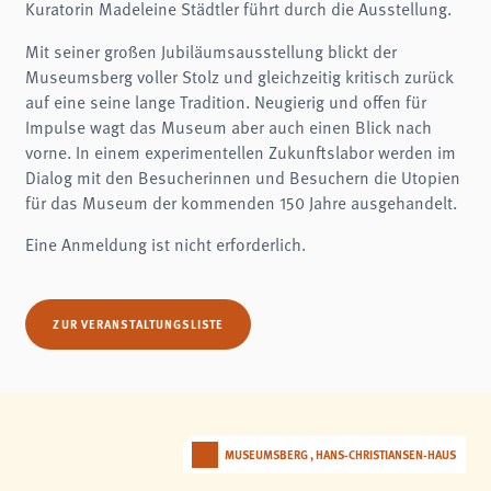
Kuratorin Madeleine Städtler führt durch die Ausstellung.
Name:
fe_typo3_user
Mit seiner großen Jubiläumsausstellung blickt der
Anbieter:
museumsberg.de
Museumsberg voller Stolz und gleichzeitig kritisch zurück
auf eine seine lange Tradition. Neugierig und offen für
Zweck:
Login
Impulse wagt das Museum aber auch einen Blick nach
vorne. In einem experimentellen Zukunftslabor werden im
Cookie Laufzeit:
Session
Dialog mit den Besucherinnen und Besuchern die Utopien
für das Museum der kommenden 150 Jahre ausgehandelt.
Einverständnis-Cookie
Eine Anmeldung ist nicht erforderlich.
Name:
cookie_consent
Zweck:
Dieser Cookie speichert die ausgewählten Einverständnis-Optionen des Benutzers
ZUR VERANSTALTUNGSLISTE
Cookie Laufzeit:
1 Jahr
STATISTIK
Statistik Cookies erfassen Informationen anonym. Diese Informationen helfen uns
MUSEUMSBERG , HANS-CHRISTIANSEN-HAUS
zu verstehen, wie unsere Besucher unsere Website nutzen.