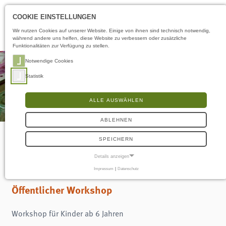
Öffnungszeiten
DE
COOKIE EINSTELLUNGEN
Wir nutzen Cookies auf unserer Website. Einige von ihnen sind technisch notwendig,
während andere uns helfen, diese Website zu verbessern oder zusätzliche
Funktionalitäten zur Verfügung zu stellen.
Notwendige Cookies
Statistik
ALLE AUSWÄHLEN
ABLEHNEN
SPEICHERN
Sonntags-Atelier
Details anzeigen
Impressum
|
Datenschutz
NOTWENDIGE COOKIES
Notwendige Cookies ermöglichen grundlegende Funktionen und sind für die
Öffentlicher Workshop
einwandfreie Funktion der Website erforderlich.
Frontend User
Workshop für Kinder ab 6 Jahren