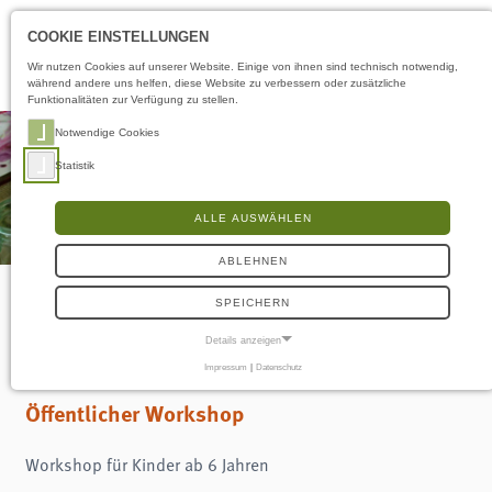
Öffnungszeiten
DE
COOKIE EINSTELLUNGEN
Wir nutzen Cookies auf unserer Website. Einige von ihnen sind technisch notwendig,
während andere uns helfen, diese Website zu verbessern oder zusätzliche
Funktionalitäten zur Verfügung zu stellen.
Notwendige Cookies
Statistik
ALLE AUSWÄHLEN
ABLEHNEN
SPEICHERN
Sonntags-Atelier
Details anzeigen
Impressum
|
Datenschutz
NOTWENDIGE COOKIES
Notwendige Cookies ermöglichen grundlegende Funktionen und sind für die
Öffentlicher Workshop
einwandfreie Funktion der Website erforderlich.
Frontend User
Workshop für Kinder ab 6 Jahren