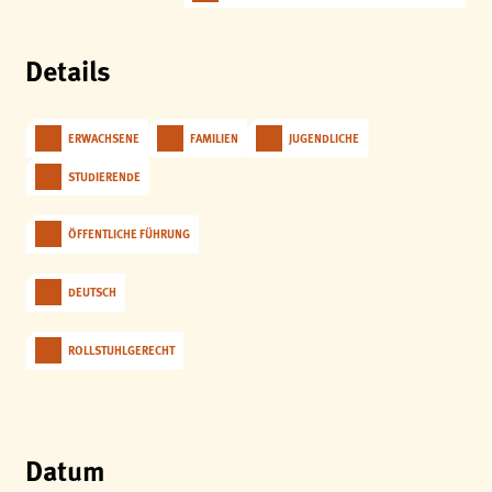
analytics
Anbieter:
Details
Matomo
ERWACHSENE
FAMILIEN
JUGENDLICHE
STUDIERENDE
ÖFFENTLICHE FÜHRUNG
DEUTSCH
ROLLSTUHLGERECHT
Datum