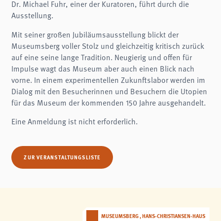
Dr. Michael Fuhr, einer der Kuratoren, führt durch die
Name:
fe_typo3_user
Ausstellung.
Anbieter:
museumsberg.de
Mit seiner großen Jubiläumsausstellung blickt der
Museumsberg voller Stolz und gleichzeitig kritisch zurück
Zweck:
Login
auf eine seine lange Tradition. Neugierig und offen für
Impulse wagt das Museum aber auch einen Blick nach
Cookie Laufzeit:
Session
vorne. In einem experimentellen Zukunftslabor werden im
Dialog mit den Besucherinnen und Besuchern die Utopien
Einverständnis-Cookie
für das Museum der kommenden 150 Jahre ausgehandelt.
Name:
Eine Anmeldung ist nicht erforderlich.
cookie_consent
Zweck:
Dieser Cookie speichert die ausgewählten Einverständnis-Optionen des Benutzers
ZUR VERANSTALTUNGSLISTE
Cookie Laufzeit:
1 Jahr
STATISTIK
Statistik Cookies erfassen Informationen anonym. Diese Informationen helfen uns
zu verstehen, wie unsere Besucher unsere Website nutzen.
MUSEUMSBERG , HANS-CHRISTIANSEN-HAUS