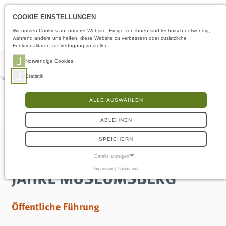
Öffnungszeiten
DE
COOKIE EINSTELLUNGEN
Wir nutzen Cookies auf unserer Website. Einige von ihnen sind technisch notwendig,
während andere uns helfen, diese Website zu verbessern oder zusätzliche
Funktionalitäten zur Verfügung zu stellen.
Notwendige Cookies
Statistik
ALLE AUSWÄHLEN
ABLEHNEN
SPEICHERN
Kuratorenführung: 150
Details anzeigen
JAHRE MUSEUMSBERG
Impressum
|
Datenschutz
NOTWENDIGE COOKIES
Notwendige Cookies ermöglichen grundlegende Funktionen und sind für die
einwandfreie Funktion der Website erforderlich.
Öffentliche Führung
Frontend User