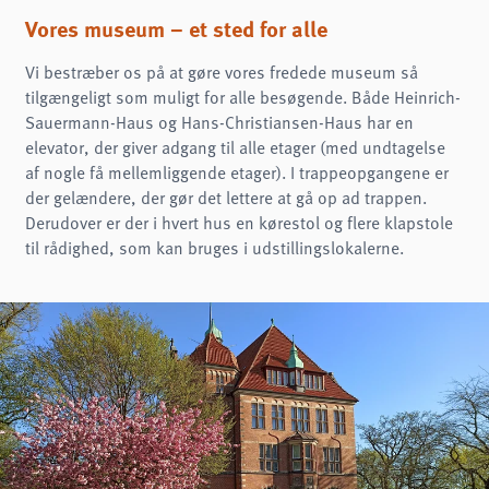
Name:
cookie_consent
Vores museum – et sted for alle
Purpose:
Vi bestræber os på at gøre vores fredede museum så
Denne cookie gemmer brugerens valgte samtykkeindstillinger.
tilgængeligt som muligt for alle besøgende. Både Heinrich-
Cookie duration:
Sauermann-Haus og Hans-Christiansen-Haus har en
1 år
elevator, der giver adgang til alle etager (med undtagelse
Frontend-bruger
af nogle få mellemliggende etager). I trappeopgangene er
der gelændere, der gør det lettere at gå op ad trappen.
Name:
Derudover er der i hvert hus en kørestol og flere klapstole
fe_typo3_user
til rådighed, som kan bruges i udstillingslokalerne.
Provider:
museumsberg.de
Purpose:
Login
Cookie duration:
Session
STATISTIKKER
Vi bruger Matomo til anonym analyse af vores hjemmeside for at forbedre vores
tjenester. Der gemmes ingen cookies.