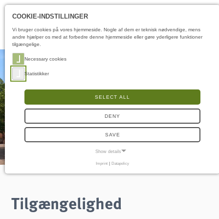
Åbningstider
DA
COOKIE-INDSTILLINGER
Vi bruger cookies på vores hjemmeside. Nogle af dem er teknisk nødvendige, mens
andre hjælper os med at forbedre denne hjemmeside eller gøre yderligere funktioner
tilgængelige.
Necessary cookies
Statistikker
SELECT ALL
DENY
SAVE
Show details
Imprint
|
Datapolicy
NECESSARY COOKIES
Nødvendige cookies muliggør grundlæggende funktioner og er nødvendige for, at
hjemmesiden fungerer korrekt.
Tilgængelighed
Samtykke-cookie