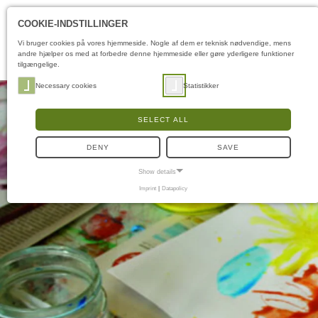
COOKIE-INDSTILLINGER
Vi bruger cookies på vores hjemmeside. Nogle af dem er teknisk nødvendige, mens
andre hjælper os med at forbedre denne hjemmeside eller gøre yderligere funktioner
tilgængelige.
Necessary cookies
Statistikker
SELECT ALL
DENY
SAVE
Show details
Imprint
|
Datapolicy
NECESSARY COOKIES
Nødvendige cookies muliggør grundlæggende funktioner og er nødvendige for, at
hjemmesiden fungerer korrekt.
Samtykke-cookie
Name:
cookie_consent
Purpose:
Denne cookie gemmer brugerens valgte
samtykkeindstillinger.