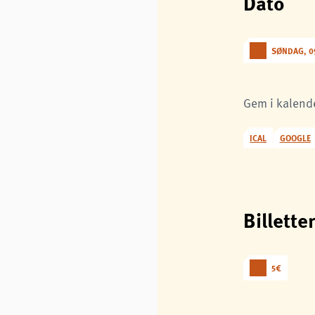
Dato
SØNDAG, 09
Gem i kalend
ICAL
GOOGLE
Billette
5€